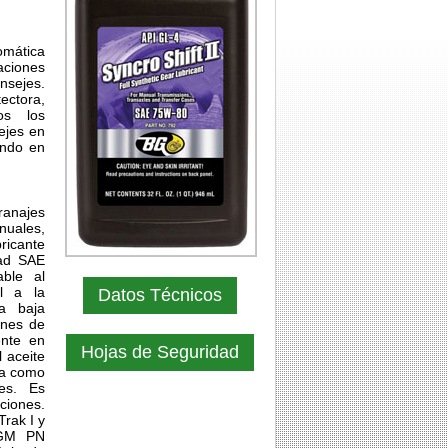
omática
aciones
nsejes.
tectora,
os los
ejes en
cando en
ranajes
nuales,
ricante
dad SAE
able al
al a la
Datos Técnicos
 a baja
ones de
ente en
Hojas de Seguridad
 aceite
ca como
les. Es
ciones.
rak I y
 GM PN