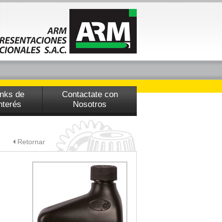
inks de
Contactate con
nterés
Nosotros
Retornar