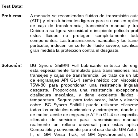
Test Data:
Problema:
A menudo se recomiendan fluidos de transmisión aut
(ATF) y otros lubricantes ligeros para su uso en aplic
de caja de transferencia, transmisión manual y tra
Debido a su ligera viscosidad e incipiente película pro
estos fluidos no protegen completamente tod
componentes. Las transmisiones manuales y los trans
particular, inducen un corte de fluido severo, sacrifi
gran medida la protección contra el desgaste.
Solución:
BG Syncro Shift®II Full Lubricante sintético de eng
está especialmente formulado para transmisiones ma
transejes y cajas de transferencia. Se trata de un lub
de engranajes API GL-4 semi-sintético con viscosi
75W-80 para proporcionar una resistencia inigual
desgaste. Proporciona una resistencia excepcion
cizalladura mecánica, y tiene excelente fluidez
temperatura. Seguro para todo acero, latón y aleaci
cobre. BG Syncro Shift®II puede utilizarse eficazm
todos los vehículos nacionales y extranjeros, donde el
de motor, aceite de engranaje ATF o GL-4 se especifi
«llenado de servicio» para transmisiones manua
realmente un relleno universal para estas aplica
Compatible y conveniente para el uso donde GM Auto T
II, el GM Versa Trak, el GM Synchromesh, el