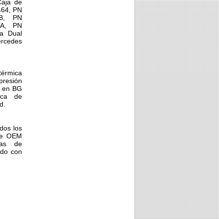
Caja de
464, PN
AB, PN
AA, PN
a Dual
ercedes
térmica
presión
a en BG
tica de
d.
dos los
ite OEM
jas de
rdo con