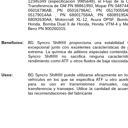
12345349 (especificación 9985648), el Flujo de la 
Transferencia de GM PN 88861950, Mopar PN 04874
05016796AB, PN 05016796AC, PN 05170055
05179014AA , PN 68001758AA, PN 68089195
68092630AA, Motorcraft XL-12, Acura DPSF, Bomb
Honda, Bomba Dual II de Honda, Honda VTM-4 y M
Benz PN 900260315.
Beneficios:
BG Syncro Shift®II proporciona una estabilidad 
excepcional junto con excelentes características de 
extrema. La química de aditivos especiales contenid
Syncro Shift®II no sacrifica ninguna caracterís
rendimiento como ATF u otros fluidos de baja viscosida
Usos:
BG Syncro Shift®II puede utilizarse eficazmente en to
vehículos en los que se especifica ATF u otro ace
para su uso en transmisiones manuales, ca
transferencia y transejes. Utilice la cantidad de acue
las recomendaciones del fabricante