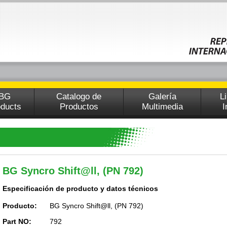
BG
Catalogo de
Galería
L
oducts
Productos
Multimedia
I
BG Syncro Shift@ll, (PN 792)
Especificación de producto y datos técnicos
Producto:
BG Syncro Shift@ll, (PN 792)
Part NO:
792